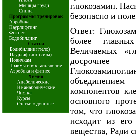
глюкозамин. Нас
Мышцы груди
Спина
безопасно и поле
Программы тренировок
Аэробика
Паурлифтинг
Ответ: Глюкоза
Фитнес
Бодибилдинг
более главны
Статьи
Величаемых «г
Бодибилдинг(тело)
Паурлифтинг (сила)
досрочнее В
Новичкам
Травмы и востановление
Глюкозаминогл
Аэробика и фитнес
Химия
объединение
Анаболические
Не анаболические
компонентов кле
Чистка
Курсы
основного прот
Статьи о допинге
том, что глюкоз
исходит из его
вещества, Ради 