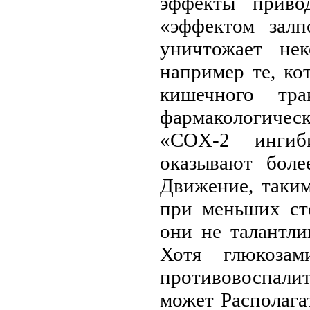
эффекты приво
«эффектом зал
уничтожает не
например те, к
кишечного тра
фармакологиче
«COX-2 ингиби
оказывают боле
Движение, таки
при меньших ст
они не талантли
Хотя глюкозам
противовоспал
может Располага