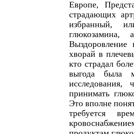
Европе, Предст
страдающих арт
избранный, и
глюкозамина,
Выздоровление 
хворай в плечев
кто страдал бол
выгода была м
исследования, 
принимать глюк
Это вполне понят
требуется вр
кровоснабжением
продуктам глюко