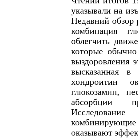
Чтении итогов 1
указывали на из
Недавний обзор 
комбинация гл
облегчить движе
которые обычно
выздоровления э
высказанная в
хондроитин о
глюкозамин, н
абсорбции п
Исследовани
комбинирующи
оказывают эффект