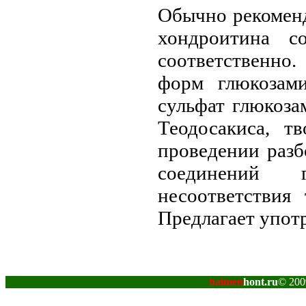
Обычно рекоменд
хондроитина с
соответственно
форм глюкозами
сульфат глюкоз
Теодосакиса, т
проведении раз
соединений 
несоответствия
Предлагает упот
baimen
hont.ru
© 200