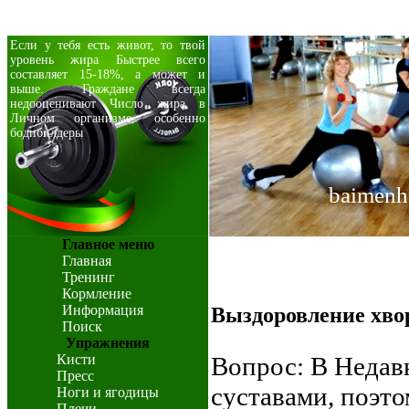
Если у тебя есть живот, то твой
уровень жира Быстрее всего
составляет 15-18%, а может и
выше. Граждане всегда
недооценивают Число жира в
Личном организме, особенно
бодибилдеры
baimenh
Главное меню
Главная
Тренинг
Кормление
Информация
Выздоровление хвор
Поиск
Упражнения
Кисти
Вопрос: В Недав
Пресс
суставами, поэт
Ноги и ягодицы
Плечи