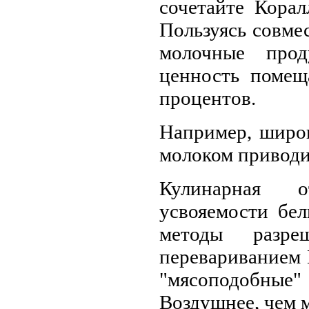
сочетайте Кора
Пользуясь совме
молочные прод
ценность помещ
процентов.
Например, широк
молоком приводит
Кулинарная о
усвояемости бел
методы разре
перевариванием 
"мясоподобные" 
Воздушнее, чем 