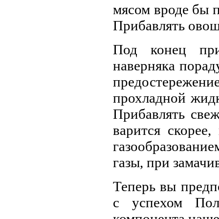
мясом вроде бы 
Прибавлять овощ
Под конец при
наверняка порад
предостережени
прохладной жидко
Прибавлять свеж
варится скорее,
газообразовани
газы, при замачи
Теперь вы предп
с успехом Пол
компонента наше