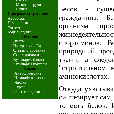
Мышцы груди
Белок - сущес
Спина
Программы тренировок
гражданина. Б
Аэробика
Паурлифтинг
организм пр
Фитнес
Бодибилдинг
жизнедеятельн
Питание
спортсменов. В
Диеты
Натуральная Еда
природный проц
Статьи о добавках
Спорт.добавки
ткани, а следо
Кулинария блюда
Кулинария коктели
"строительном 
Химия
Анаболические
аминокислотах.
Не анаболические
Чистка
Откуда ухватыв
Курсы
Статьи о допинге
синтезирует сам,
то есть белок.
организм должен