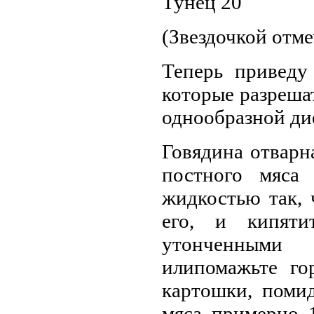
Тунец 20
(Звездочкой отм
Теперь приведу
которые разрешат
однообразной ди
Говядина отвар
постного мяса
жидкостью так,
его, и кипяти
утонченными
илипомажьте го
картошки, помид
мяса примерно 