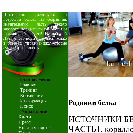
Интенсивно тренируясь и
потребляя белок, ты сохранишь
значительную часть тяжело
заработанной мышечной массы и
придашь ей рельеф! Не забывай
Лить много воды и трудись только
в базовых упражнениях, которые
сумеешь выполнять
baimenh
Главное меню
Главная
Тренинг
Кормление
Информация
Родники белка
Поиск
Упражнения
Кисти
ИСТОЧНИКИ БЕ
Пресс
ЧАСТЬ1. коралл
Ноги и ягодицы
Плечи