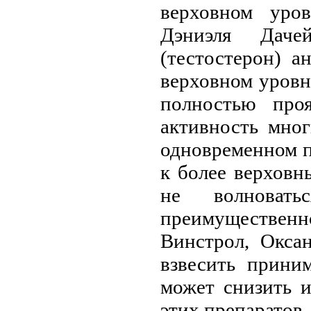
верховном уро
Дэниэля Дач
(тестостерон) а
верховном уровне
полностью проя
активность мно
одновременном п
к более верховн
не волноват
преимуществен
Винстрол, Окса
взвесить приним
может снизить и
этих препаратов.