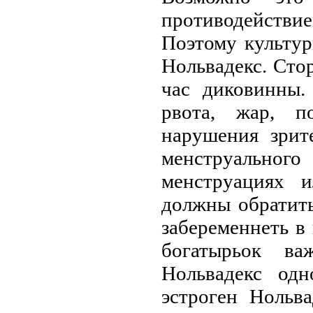
противодействи
Поэтому культур
Нольвадекс. Сто
час диковинны.
рвота, жар, по
нарушения зрит
менструальног
менструациях 
должны обратить
забеременнеть в
богатырьок ва
Нольвадекс одн
эстроген Нольв