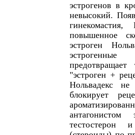
эстрогенов в к
невысокий. Поя
гинекомастия,
повышенное ск
эстроген Ноль
эстрогенные
предотвращает
"эстроген + рец
Нольвадекс не
блокирует рец
ароматизирован
антагонистом 
тестостерон и
(стероиды) по-