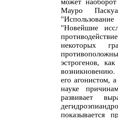
может наоборот
Мауро Паску
"Использование
"Новейшие исс
противодейст
некоторых гр
противополож
эстрогенов, ка
возникновению. 
его агонистом, 
науке причина
развивает вы
дегидроэпиан
показывается 