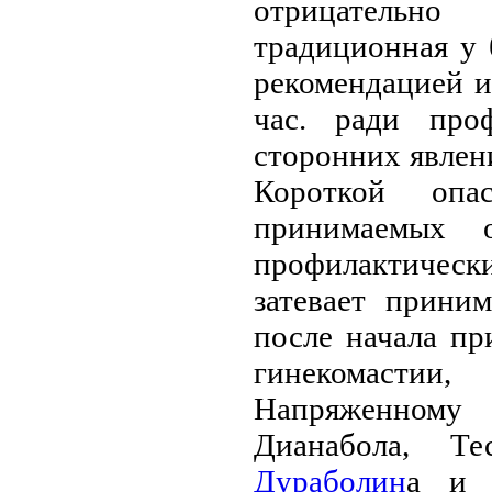
отрицательно
традиционная у 
рекомендацией из
час. ради про
сторонних явлени
Короткой опас
принимаемых о
профилактически
затевает прини
после начала пр
гинекомасти
Напряженном
Дианабола, Те
Дураболин
а и 