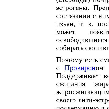
эстрогены. Пре
состязании с ни
изъян, т. к. по
может появи
освободившиеся
собирать скопивш
Поэтому есть см
с
Провирон
ом 
Поддерживает во
сжигания жи
жиросжигающим
своего анти-эст
поддержанию в о