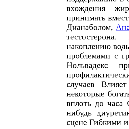
вхождения жир
принимать вмест
Дианаболом,
Ан
тестостерона
накоплению воды
проблемами с г
Нольвадекс п
профилактически
случаев Влияет
некоторые бога
вплоть до часа 
нибудь диурети
сцене Гибкими и 