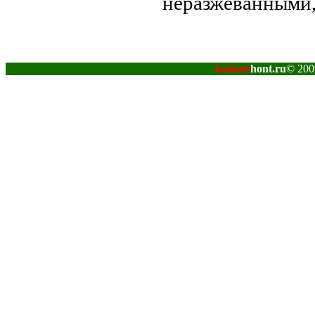
неразжеванными,
baimen
hont.ru
© 200