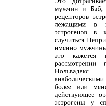
Это дотрагива
мужчин и Баб, 
рецепторов эстр
лежащими в к
эстрогенов в 
случиться Непри
именно мужчины
это кажется 
рассмотрении 
Нольвадекс
анаболическими 
более или мене
действующее ор
эстрогены у с