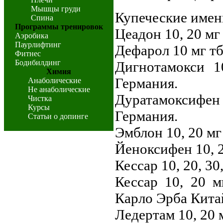
Мышцы груди
Купеческие имен
Спина
Программы тренировок
Цеадон 10, 20 мг 
Аэробика
Паурлифтинг
Дефарол 10 мг тб
Фитнес
Бодибилдинг
Дигнотамокси 1
Химия
Германия.
Анаболические
Не анаболические
Дуратамоксифен
Чистка
Курсы
Германия.
Статьи о допинге
Эмблон 10, 20 мг
Йеноксифен 10, 2
Кессар 10, 20, 30
Кессар 10, 20 м
Карло Эрба Кита
Ледертам 10, 20 