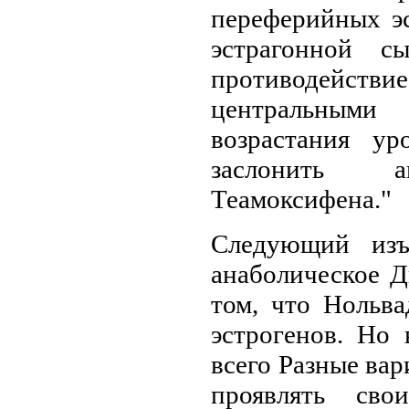
переферийных эс
эстрагонной сы
противодействи
центральными 
возрастания ур
заслонить ан
Теамоксифена."
Следующий изъ
анаболическое Д
том, что Нольва
эстрогенов. Но
всего Разные ва
проявлять сво