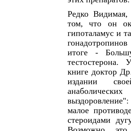
Редко Видимая,
том, что он ок
гипоталамус и т
гонадотропинов
итоге - Больш
тестостерона.
книге доктор Др
издании сво
анаболически
выздоровление
малое противод
стероидами дуг
Возможно эт