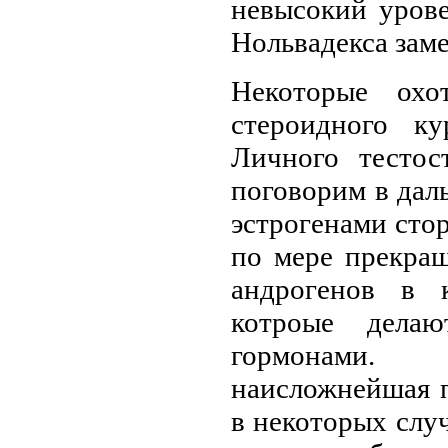
невысокий уров
Нольвадекса зам
Некоторые охо
стероидного ку
Личного тесто
поговорим в дал
эстрогенами сто
по мере прекращ
андрогенов в 
котроые дела
гормонами. 
наисложнейшая п
в некоторых случ