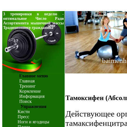
3 тренировки в неделю -
оптимальное Число Ради
Ассортимента мышечной массы
Традиционного гражданина
baimenh
Главное меню
Главная
Тренинг
Кормление
Информация
Тамоксифен (Абсол
Поиск
Упражнения
Кисти
Действующее орг
Пресс
тамаксифенцитра
Ноги и ягодицы
Плечи