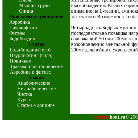
Мышцы груди
высвобождению Разных гормон
Спина
внимание на L-теанин, аминок
Программы тренировок
эффектом и Возможностью обле
Аэробика
Паурлифтинг
Четырнадцать Бодрых мужчин в
Фитнес
последовательно повышая нагр
Бодибилдинг
содержащий 50 или 200мг теан
Статьи
возобновлению ментальной фун
Бодибилдинг(тело)
200мг дальнейших Укреплений 
Паурлифтинг (сила)
Новичкам
Травмы и востановление
Аэробика и фитнес
Химия
Анаболические
Не анаболические
Чистка
Курсы
Статьи о допинге
baimen
hont.ru
© 200