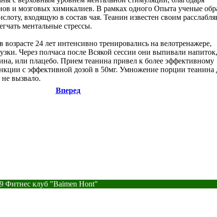
ов и мозговых химикалиев. В рамках одного Опыта ученые обр
ислоту, входящую в состав чая. Теанин известен своим расслаб
гчать ментальные стрессы.
 возрасте 24 лет интенсивно тренировались на велотренажере,
узки. Через полчаса после Всякой сессии они выпивали напиток
ина, или плацебо. Прием теанина привел к более эффективному
кции с эффективной дозой в 50мг. Умножение порции теанина 
не вызвало.
Вперед
9 Фитнес клуб "Baimen Hont"