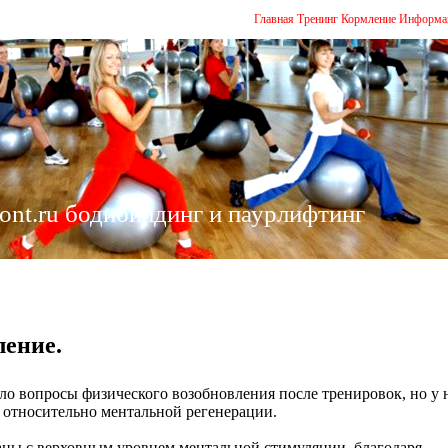
Главная
Тренинг
Кормление
Информа
ont.ru бодибилдинг и паурлифтинг
ление.
о вопросы физического возобновления после тренировок, но у 
относительно ментальной регенерации.
ны с верховным уровнем ментальной стимуляции, благодаря