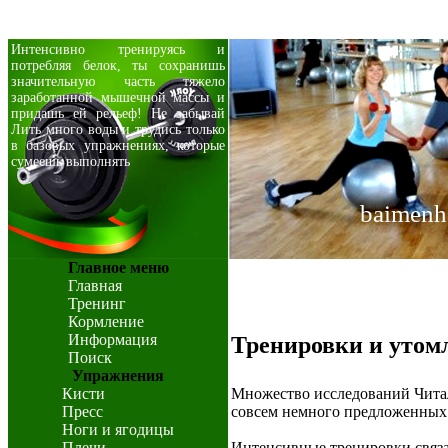
Интенсивно тренируясь и
потребляя белок, ты сохранишь
значительную часть тяжело
заработанной мышечной массы и
придашь ей рельеф! Не забывай
Лить много воды и трудись только
в базовых упражнениях, которые
сумеешь выполнять
baimenh
Главное меню
Главная
Тренинг
Кормление
Информация
Тренировки и утом
Поиск
Упражнения
Кисти
Множество исследований Читал
Пресс
совсем немного предложенных 
Ноги и ягодицы
Плечи
Интенсивные тренировки связа