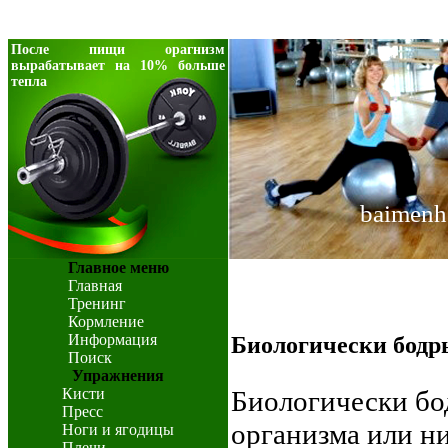
После пищи орагнизм
вырабатывает на 10% больше
тепла
baimenh
Главное меню
Главная
Тренинг
Кормление
Информация
Биологически бодр
Поиск
Упражнения
Кисти
Биологически бо
Пресс
организма или н
Ноги и ягодицы
Плечи