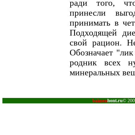
ради того, чт
принесли выго
принимать в чет
Подходящей дие
свой рацион. Н
Обозначает "лик
родник всех н
минеральных вещ
baimen
hont.ru
© 200