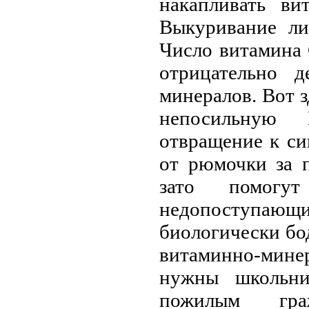
накапливать ви
Выкуривание ли
Число витамина 
отрицательно 
минералов. Вот з
непосильную 
отвращение к си
от рюмочки за п
зато помогут
недопоступаю
биологически бо
витаминно-мине
нужны школьни
пожилым гра