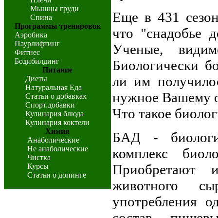
Мышцы груди
Еще в 431 сезо
Спина
Программы тренировок
что "снадобье д
Аэробика
Паурлифтинг
Ученые, види
Фитнес
Бодибилдинг
Биологически б
Питание
ли им получило
Диеты
Натуральная Еда
нужное Вашему 
Статьи о добавках
Спорт.добавки
Что такое биоло
Кулинария блюда
Кулинария коктели
Химия
БАД - биологи
Анаболические
Не анаболические
комплекс биол
Чистка
Приобретают и
Курсы
Статьи о допинге
животного сы
употребления о
состав пищев