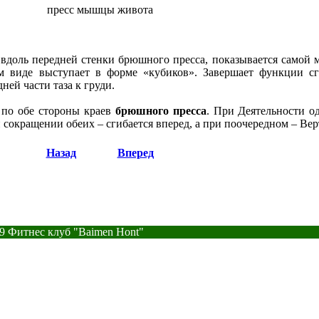
пресс мышцы живота
 вдоль передней стенки брюшного пресса, показывается самой
м виде выступает в форме «кубиков». Завершает функции с
ней части таза к груди.
 по обе стороны краев
брюшного пресса
. При Деятельности о
 сокращении обеих – сгибается вперед, а при поочередном – Вер
Назад
Вперед
9 Фитнес клуб "Baimen Hont"