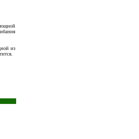
 мощной
гибания
дной из
тится.