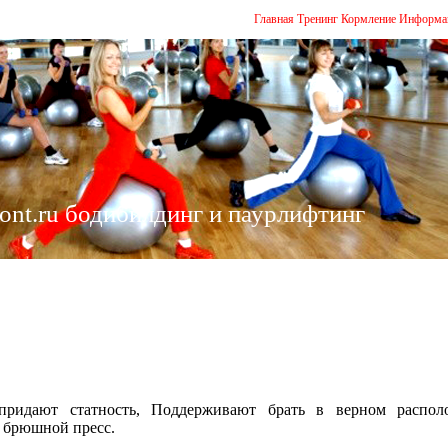
Главная
Тренинг
Кормление
Информа
ont.ru бодибилдинг и паурлифтинг
ридают статность, Поддерживают брать в верном распол
 брюшной пресс.