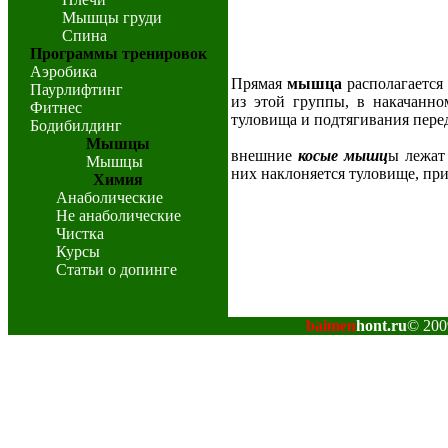
Мышцы груди
Спина
Программы тренировок
Аэробика
Прямая
мышца
располагается
Паурлифтинг
из этой группы, в накачанно
Фитнес
туловища и подтягивания перед
Бодибилдинг
Мышцы
внешние
косые мышц
ы лежат
Мышцы
них наклоняется туловище, при
Химия
Анаболические
Не анаболические
Чистка
Курсы
Статьи о допинге
baimen
hont.ru
© 200