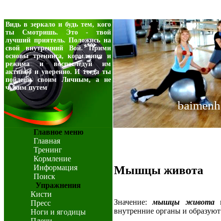
Видь в зеркало и будь тем, кого
ты Смотришь. Это - твой
лучший приятель. Положись на
свой внутренний Вой. Прими
основы тренинга, кормления и
режима и воспоследуй им
активно и уверенно. И тогда ты
пойдешь своим Личным, а не
чужим путем
baimenh
Главное меню
Главная
Тренинг
Кормление
Информация
Мышцы живота
Поиск
Упражнения
Кисти
Значение:
мышцы живота
п
Пресс
внутренние органы и образуют
Ноги и ягодицы
Плечи