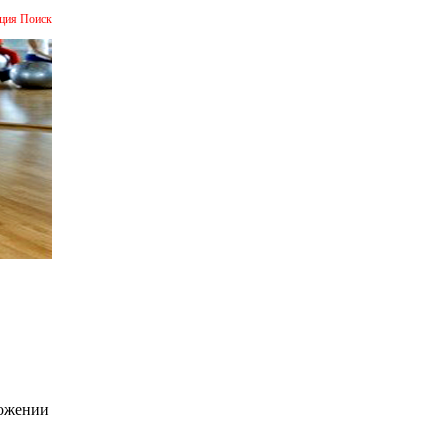
ция
Поиск
ожении