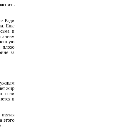
ояснить
ме Ради
на. Еще
есьма и
рганизм
зненную
я плохо
йне за
 нужным
яет жир
о если
нется в
 взятая
а этого
и.