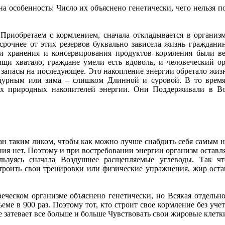
 особенность: Число их объяснено генетически, чего нельзя п
Приобретаем с кормлением, сначала откладывается в организ
срочнее от этих резервов буквально зависела жизнь граждани
ти хранения и консервирования продуктов кормления были в
ищи хватало, граждане умели есть вдоволь, и человеческий о
 запасы на последующее. Это накопление энергии обретало жи
 дурным или зима – слишком Длинной и суровой. В то врем
х природных накопителей энергии. Они Поддерживали в Во
ан таким ликом, чтобы как можно лучше снабдить себя самым
ния нет. Поэтому и при востребовании энергии организм оставл
льзуясь сначала Воздушнее расщепляемые углеводы. Так чт
троить свои тренировки или физические упражнения, жир оста
еческом организме объяснено генетически, но Всякая отдельно
еме в 900 раз. Поэтому тот, кто строит свое кормление без учет
е затевает все больше и больше Чувствовать свои жировые клетк