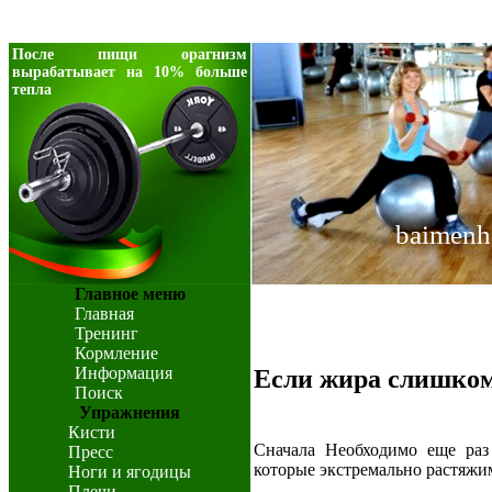
После пищи орагнизм
вырабатывает на 10% больше
тепла
baimenh
Главное меню
Главная
Тренинг
Кормление
Информация
Если жира слишком
Поиск
Упражнения
Кисти
Сначала Необходимо еще раз
Пресс
которые экстремально растяжим
Ноги и ягодицы
Плечи