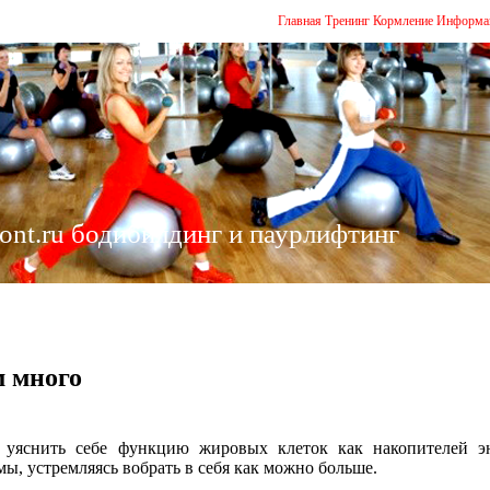
Главная
Тренинг
Кормление
Информа
ont.ru бодибилдинг и паурлифтинг
 много
 уяснить себе функцию жировых клеток как накопителей эн
ы, устремляясь вобрать в себя как можно больше.