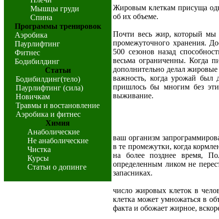
Жировым клеткам присуща одна
Мышцы груди
об их объеме.
Спина
Программы тренировок
Почти весь жир, который мы 
Аэробика
промежуточного хранения. До
Паурлифтинг
500 сезонов назад способнос
Фитнес
весьма ограниченны. Когда п
Бодибилдинг
дополнительно делал жировые
Статьи
важность, когда урожай был
Бодибилдинг(тело)
пришлось бы многим без эти
Паурлифтинг (сила)
выживание.
Новичкам
Травмы и востановление
Аэробика и фитнес
Химия
Анаболические
ваш организм запрограммиров
Не анаболические
в те промежутки, когда кормле
Чистка
на более позднее время, По
Курсы
определенным ликом не перес
Статьи о допинге
запасниках.
число жировых клеток в челов
клетка может умножаться в объ
факта и обожает жирное, вскор