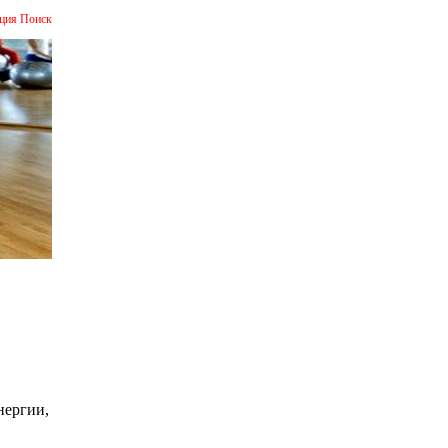
ция
Поиск
ергии,