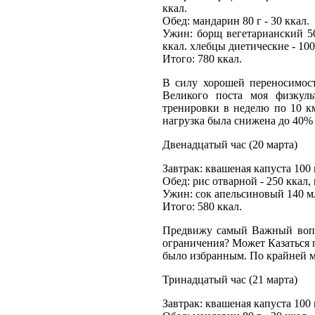
ккал.
Обед: мандарин 80 г - 30 ккал.
Ужин: борщ вегетарианский 50
ккал. хлебцы диетические - 100
Итого: 780 ккал.
В силу хорошей переносимост
Великого поста моя физкуль
тренировки в неделю по 10 к
нагрузка была снижена до 40% 
Двенадцатый час (20 марта)
Завтрак: квашеная капуста 100 г
Обед: рис отварной - 250 ккал, 
Ужин: сок апельсиновый 140 мл 
Итого: 580 ккал.
Предвижу самый Важный вопро
ограничения? Может Казаться 
было избранным. По крайней м
Тринадцатый час (21 марта)
Завтрак: квашеная капуста 100 г