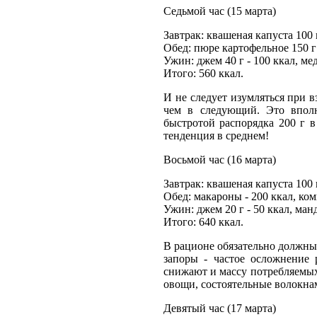
Седьмой час (15 марта)
Завтрак: квашеная капуста 100 г
Обед: пюре картофельное 150 г 
Ужин: джем 40 г - 100 ккал, мед
Итого: 560 ккал.
И не следует изумляться при в
чем в следующий. Это вполн
быстротой распорядка 200 г в
тенденция в среднем!
Восьмой час (16 марта)
Завтрак: квашеная капуста 100 г
Обед: макароны - 200 ккал, ком
Ужин: джем 20 г - 50 ккал, манд
Итого: 640 ккал.
В рационе обязательно должны
запоры - частое осложнение 
снижают и массу потребляемы
овощи, состоятельные волокна
Девятый час (17 марта)