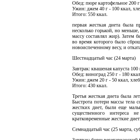
Обед: пюре картофельное 200 г 
Ужин: джем 40 г - 100 ккал, хл
Итого: 550 ккал.
первая жесткая диета была п
несколько горькой, но меньше, 
массу составлял жир). Затем
во время которого было сброш
новоиспеченному весу, и откат
Шестнадцатый час (24 марта)
Завтрак: квашеная капуста 100 г
Обед: виноград 250 г - 180 ккал
Ужин: джем 20 г - 50 ккал, хле
Итого: 430 ккал.
Третья жесткая диета была лет
Быстрота потери массы тела с
жестких диет, были еще малы
существенного интереса н
кратковременные жесткие диет
Семнадцатый час (25 марта, су
Завтрак: борщ вегетарианский 60