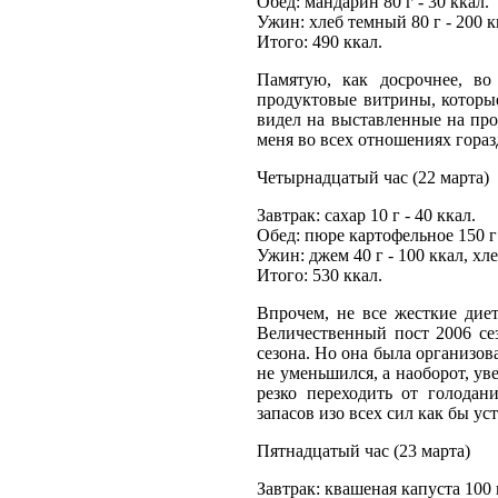
Обед: мандарин 80 г - 30 ккал.
Ужин: хлеб темный 80 г - 200 к
Итого: 490 ккал.
Памятую, как досрочнее, во
продуктовые витрины, которые
видел на выставленные на про
меня во всех отношениях гораз
Четырнадцатый час (22 марта)
Завтрак: сахар 10 г - 40 ккал.
Обед: пюре картофельное 150 г -
Ужин: джем 40 г - 100 ккал, хл
Итого: 530 ккал.
Впрочем, не все жесткие дие
Величественный пост 2006 се
сезона. Но она была организова
не уменьшился, а наоборот, ув
резко переходить от голода
запасов изо всех сил как бы у
Пятнадцатый час (23 марта)
Завтрак: квашеная капуста 100 г