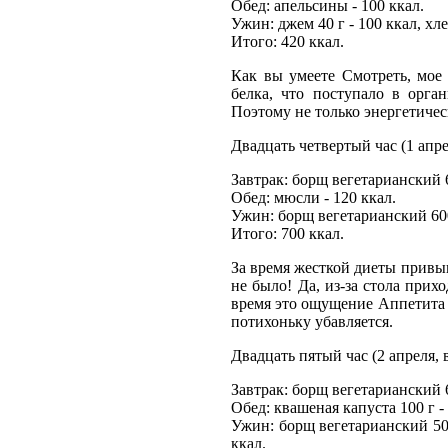
Обед: апельсины - 100 ккал.
Ужин: джем 40 г - 100 ккал, хл
Итого: 420 ккал.
Как вы умеете Смотреть, мое
белка, что поступало в орга
Поэтому не только энергетичес
Двадцать четвертый час (1 апре
Завтрак: борщ вегетарианский 6
Обед: мюсли - 120 ккал.
Ужин: борщ вегетарианский 600
Итого: 700 ккал.
За время жесткой диеты привы
не было! Да, из-за стола прих
время это ощущение Аппетита 
потихоньку убавляется.
Двадцать пятый час (2 апреля, 
Завтрак: борщ вегетарианский 6
Обед: квашеная капуста 100 г - 
Ужин: борщ вегетарианский 500
ккал.