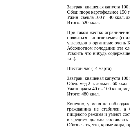
Завтрак: квашеная капуста 100 г
Обед: пюре картофельное 150 г -
Ужин: свекла 100 г - 40 ккал, д
Итого: 520 ккал.
При таком жестко ограниченно
появиться гипогликемия (сни
углеводов в организме очень 
Абсолютном голодании эта сл
Усвоить что-нибудь содержаще
т.п.).
Шестой час (14 марта)
Завтрак: квашеная капуста 100 г
Обед: мед 2 ч. ложки - 60 ккал.
Ужин: джем 40 г - 100 ккал, мед
Итого: 480 ккал.
Конечно, у меня не наблюдало
гражданина не стабилен, а 
пищевого режима и умеют сост
в среднем должна составлять 
Обозначать, что, кроме жира, 