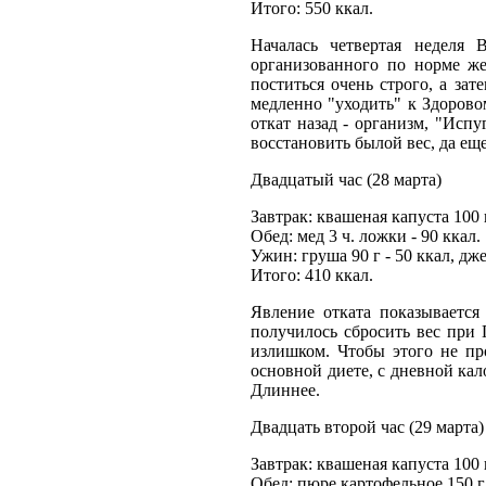
Итого: 550 ккал.
Началась четвертая неделя 
организованного по норме же
поститься очень строго, а за
медленно "уходить" к Здорово
откат назад - организм, "Исп
восстановить былой вес, да ещ
Двадцатый час (28 марта)
Завтрак: квашеная капуста 100 г
Обед: мед 3 ч. ложки - 90 ккал.
Ужин: груша 90 г - 50 ккал, дже
Итого: 410 ккал.
Явление отката показывается
получилось сбросить вес при 
излишком. Чтобы этого не пр
основной диете, с дневной кал
Длиннее.
Двадцать второй час (29 марта)
Завтрак: квашеная капуста 100 г
Обед: пюре картофельное 150 г 