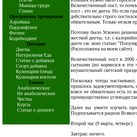
Мышцы груди
Величественный пост, то почем
Спина
пост - это не диета. Но если г
Программы тренировок
действительно строго постился
Аэробика
обязательным. Только нельзя п
Паурлифтинг
Поэтому было Усвоено решение
Фитнес
жесткой диеты, т.е. с калорий
Бодибилдинг
диете см. мою статью "Популя
Питание
(Расположена на моем сайте).
Диеты
Натуральная Еда
Величественный пост в 2006 
Статьи о добавках
сытными (но кормился в эти 
Спорт.добавки
внушительный светский праздни
Кулинария блюда
Кулинария коктели
Поскольку чтецы настаивают,
Химия
пришлось задокументировать, 
Анаболические
вовсе не обязательно есть то 
Не анаболические
преимущественно углеводистая,
Чистка
Курсы
Далее вы умеете изучить про
Статьи о допинге
Подписывается рацион Всякого 
Второй час (9 марта, четверг)
Завтрак: ничего.