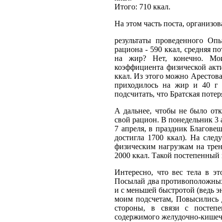
Итого: 710 ккал.
На этом часть поста, организо
результаты проведенного Опы
рациона - 590 ккал, средняя по
на жир? Нет, конечно. Мои
коэффициента физической акти
ккал. Из этого можно Арестова
приходилось на жир и 40 г 
подсчитать, что Братская потер
А дальнее, чтобы не было от
свой рацион. В понедельник 3 а
7 апреля, в праздник Благове
достигла 1700 ккал). На след
физическим нагрузкам на трен
2000 ккал. Такой постепенный
Интересно, что вес тела в э
Посылай два противоположных 
и с меньшей быстротой (ведь э
моим подсчетам, Повысились д
стороны, в связи с посте
содержимого желудочно-кишечно