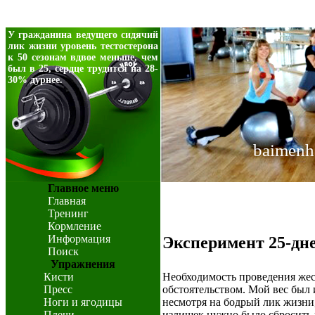
У гражданина ведущего сидячий
лик жизни уровень тестостерона
к 50 сезонам вдвое меньше, чем
был в 25, сердце трудится на 28-
30% дурнее.
baimenh
Главное меню
Главная
Тренинг
Кормление
Информация
Эксперимент 25-дн
Поиск
Упражнения
Кисти
Необходимость проведения жес
Пресс
обстоятельством. Мой вес был и
Ноги и ягодицы
несмотря на бодрый лик жизни
Плечи
излишек нужно было сбросить к