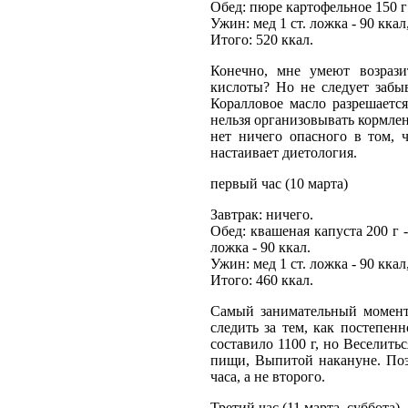
Обед: пюре картофельное 150 г -
Ужин: мед 1 ст. ложка - 90 ккал
Итого: 520 ккал.
Конечно, мне умеют возраз
кислоты? Но не следует забы
Коралловое масло разрешается
нельзя организовывать кормле
нет ничего опасного в том, 
настаивает диетология.
первый час (10 марта)
Завтрак: ничего.
Обед: квашеная капуста 200 г -
ложка - 90 ккал.
Ужин: мед 1 ст. ложка - 90 ккал
Итого: 460 ккал.
Самый занимательный момент 
следить за тем, как постепе
составило 1100 г, но Веселить
пищи, Выпитой накануне. Поэ
часа, а не второго.
Третий час (11 марта, суббота)