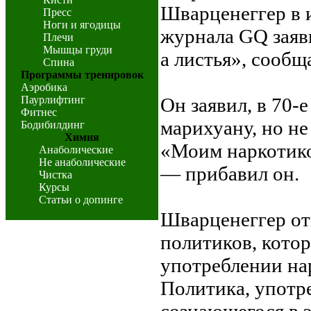
Шварценеггер в 
Пресс
Ноги и ягодицы
журнала GQ заяви
Плечи
Мышцы груди
а листья», сообща
Спина
Программы тренировок
Аэробика
Паурлифтинг
Он заявил, в 70-
Фитнес
марихуану, но не
Бодибилдинг
Химия
«Моим наркотико
Анаболические
Не анаболические
— прибавил он.
Чистка
Курсы
Статьи о допинге
Шварценеггер отм
политиков, кото
употреблении на
Политика, употр