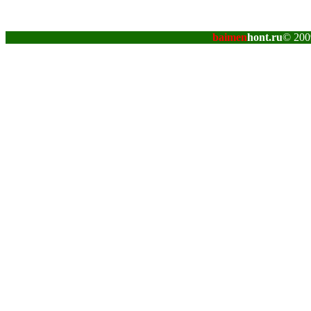
baimen
hont.ru
© 200