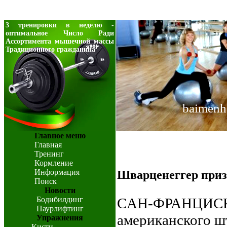
3 тренировки в неделю -
оптимальное Число Ради
Ассортимента мышечной массы
Традиционного гражданина
baimenh
Главное меню
Главная
Тренинг
Кормление
Информация
Шварценеггер приз
Поиск
Новости
Бодибилдинг
CАН-ФРАНЦИСКО,
Паурлифтинг
американского ш
Упражнения
Кисти