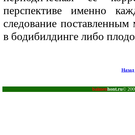
перспективе именно каж
следование поставленным
в бодибилдинге либо плод
Назад
baimen
hont.ru
© 200