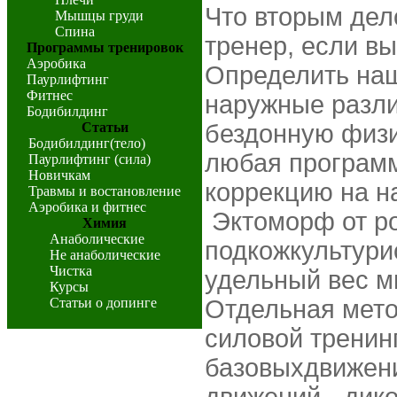
Что вторым дел
Мышцы груди
Спина
тренер, если в
Программы тренировок
Аэробика
Определить наш
Паурлифтинг
Фитнес
наружные разл
Бодибилдинг
Статьи
бездонную физи
Бодибилдинг(тело)
любая программ
Паурлифтинг (сила)
Новичкам
коррекцию на н
Травмы и востановление
Аэробика и фитнес
Эктоморф от ро
Химия
Анаболические
подкожкультури
Не анаболические
Чистка
удельный вес м
Курсы
Статьи о допинге
Отдельная мето
силовой тренин
базовыхдвижен