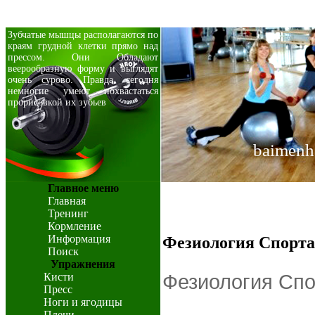
Зубчатые мышцы располагаются по
краям грудной клетки прямо над
прессом. Они Обладают
веерообразную форму и выглядят
очень сурово. Правда, сегодня
немногие умеют похвастаться
прорисовкой их зубьев
baimenh
Главное меню
Главная
Тренинг
Кормление
Информация
Фезиология Спорта
Поиск
Упражнения
Кисти
Фезиология Спо
Пресс
Ноги и ягодицы
Плечи