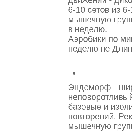
движений - дик
6-10 сетов из 6
мышечную групп
в неделю.
Аэробики по ми
неделю не Длин
Эндоморф - шир
неповоротливый
базовые и изол
повторений. Ре
мышечную групп