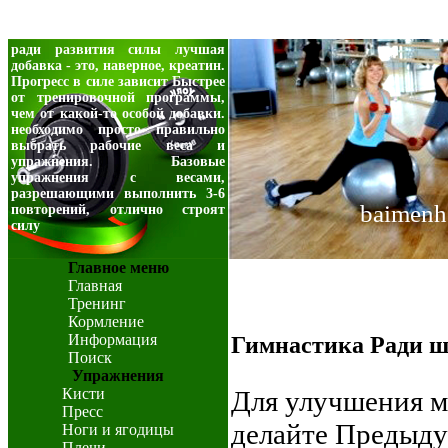
ради развития силы лучшая
добавка - это, наверное, креатин.
Прогресс в силе зависит Быстрее
от тренировочной программы,
чем от какой-то особой добавки.
необходимо просто правильно
выбрать рабочие веса и
упражнения. Базовые
упражнения с весами,
разрешающими выполнить 3-6
baimenh
повторений, отлично строят
силу
Главное меню
Главная
Тренинг
Кормление
Информация
Гимнастика Ради 
Поиск
Упражнения
Кисти
Для улучшения м
Пресс
делайте Предыду
Ноги и ягодицы
Плечи