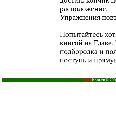
достать кончик н
расположение.
Упражнения повто
Попытайтесь хотя
книгой на Главе.
подбородка и п
поступь и пряму
baimen
hont.ru
© 200