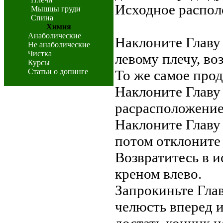
Исходное распол
Мышцы груди
Спина
Химия
Анаболические
Наклоните Главу 
Не анаболические
Чистка
левому плечу, во
Курсы
Статьи о допинге
То же самое прод
Наклоните Главу 
расрасположение,
Наклоните Главу 
потом отклоните 
Возвратитесь в и
креном влево.
Запрокиньте Гла
челюсть вперед и